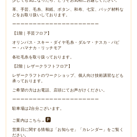
少しでも気になったら、どうぞお気軽にお越しください。
革、手芸、毛糸、和紙、ボタン、和布、七宝、バッグ材料な
どをお取り扱いしております。
ーーーーーーーーーーーーーーーーーーーーー
【1階｜手芸フロア】
オリンパス・スキー・ダイヤ毛糸・ダルマ・ナスカ・パピ
ー・ハマナカ・リッチモア
各社毛糸を取り扱っております。
【2階｜レザークラフトフロア】
レザークラフトのワークショップ、個人向け技術講習なども
承っております。
ご希望の方はお電話、店頭にてお声がけください。
ーーーーーーーーーーーーーーーーーーーーー
駐車場は2台分ございます。
🅿
ご案内はこちら→
営業日に関する情報は「
お知らせ
」「
カレンダー
」をご覧く
ださい。